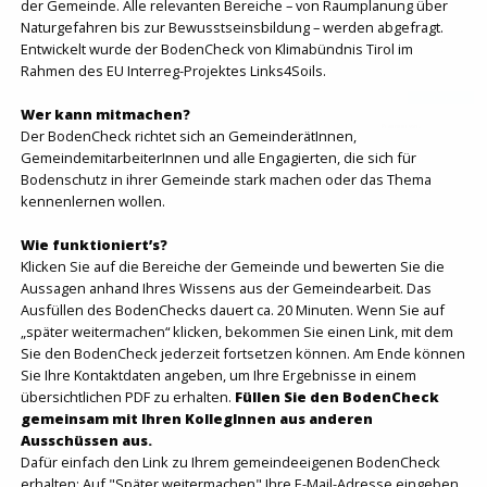
der Gemeinde. Alle relevanten Bereiche – von Raumplanung über
Ja
Nein
Weiß nicht
Naturgefahren bis zur Bewusstseinsbildung – werden abgefragt.
Entwickelt wurde der BodenCheck von Klimabündnis Tirol im
Rahmen des EU Interreg-Projektes Links4Soils.
BodenCheck abschicken
Wer kann mitmachen?
Präsentiert von
Der BodenCheck richtet sich an GemeinderätInnen,
GemeindemitarbeiterInnen und alle Engagierten, die sich für
Bodenschutz in ihrer Gemeinde stark machen oder das Thema
kennenlernen wollen.
Wie funktioniert’s?
Klicken Sie auf die Bereiche der Gemeinde und bewerten Sie die
Aussagen anhand Ihres Wissens aus der Gemeindearbeit. Das
Ausfüllen des BodenChecks dauert ca. 20 Minuten. Wenn Sie auf
„später weitermachen“ klicken, bekommen Sie einen Link, mit dem
Sie den BodenCheck jederzeit fortsetzen können. Am Ende können
Sie Ihre Kontaktdaten angeben, um Ihre Ergebnisse in einem
übersichtlichen PDF zu erhalten.
Füllen Sie den BodenCheck
gemeinsam mit Ihren KollegInnen aus anderen
Ausschüssen aus.
Dafür einfach den Link zu Ihrem gemeindeeigenen BodenCheck
erhalten: Auf "Später weitermachen" Ihre E-Mail-Adresse eingeben